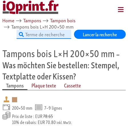
MENU
Home
⟶
Tampons
⟶
Tampon bois
⟶
Tampons bois L×H 200×50 mm
Lancer la recherche
Tampons bois L×H 200×50 mm
–
Was möchten Sie bestellen: Stempel,
Textplatte oder Kissen?
Tampons
Plaque texte
Cassette
200×50 mm
7–9 lignes
Prix de liste : EUR
78.65
10% de rabais: EUR 70.80
inkl. MwSt.