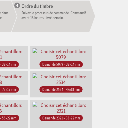
Ordre du timbre
e dans
Suivez le processus de commande. Commandé
os
avant 16 heures, livré demain.
– 38×14 mm
Demande 5079 – 38×14 mm
– 75×15 mm
Demande 2534 – 47×18 mm
– 58×22 mm
Demande 2321 – 58×22 mm