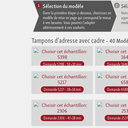
Sélection du modèle
Sél
Dans la première étape ci-dessous, choisissez un
Notr
modèle de mise en page qui correspond le mieux
appr
à vos besoins. Vous pourrez l'adapter
modè
ultérieurement à vos souhaits.
Tampons d'adresse avec cadre
– 40 Modè
Demande 5398 – 50×10 mm
Demande 1646
Demande 5217 – 38×14 mm
Demande 6580
Demande 2306 – 47×18 mm
Demande 2537