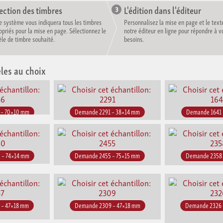
ection des timbres
L'édition dans l'éditeur
e système vous indiquera tous les timbres
Personnalisez la mise en page et le text
opriés pour la mise en page. Sélectionnez le
notre éditeur en ligne pour répondre à v
le de timbre souhaité.
besoins.
les au choix
 – 70×10 mm
Demande 2291 – 38×14 mm
Demande 1641 
 – 74×14 mm
Demande 2455 – 75×15 mm
Demande 2358 
 – 47×18 mm
Demande 2309 – 47×18 mm
Demande 2326 