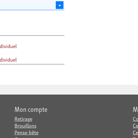
dividuel
dividuel
Mon compte
M
Retirage
Co
Brouillons
Ce
Pense-bête
Ce