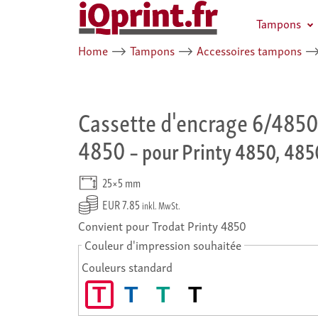
Tampons
Home
⟶
Tampons
⟶
Accessoires tampons
Cassette d'encrage 6/4850 
4850
– pour Printy 4850, 485
25×5 mm
EUR 7.85
inkl. MwSt.
Convient pour Trodat Printy 4850
Couleur d'impression souhaitée
Couleurs standard
T
T
T
T