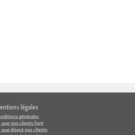
entions légales
nditions générales
 que nos clients font
 que disent nos clients